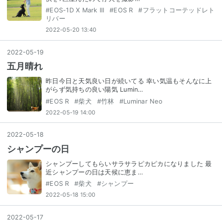
#
EOS-1D X Mark III
#
EOS R
#
フラットコーテッドレト
リバー
2022-05-20 13:40
2022
-
05
-
19
五月晴れ
昨日今日と天気良い日が続いてる 幸い気温もそんなに上
がらず気持ちの良い陽気 Lumin…
#
EOS R
#
柴犬
#
竹林
#
Luminar Neo
2022-05-19 14:00
2022
-
05
-
18
シャンプーの日
シャンプーしてもらいサラサラピカピカになりました 最
近シャンプーの日は天候に恵ま…
#
EOS R
#
柴犬
#
シャンプー
2022-05-18 15:00
2022
-
05
-
17