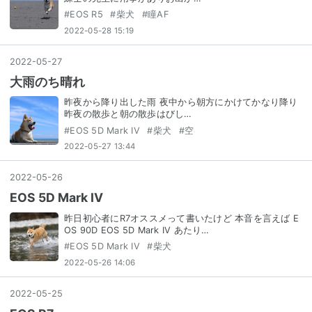
#
EOS R5
#
柴犬
#
瞳AF
2022-05-28 15:19
2022
-
05
-
27
大雨のち晴れ
昨夜から降り出した雨 夜中から朝方にかけてかなり降り
昨夜の散歩と朝の散歩はびし…
#
EOS 5D Mark IV
#
柴犬
#
空
2022-05-27 13:44
2022
-
05
-
26
EOS 5D Mark IV
昨日初心者にR7オススメって書いたけど 本音を言えば E
OS 90D EOS 5D Mark IV あたり…
#
EOS 5D Mark IV
#
柴犬
2022-05-26 14:06
2022
-
05
-
25