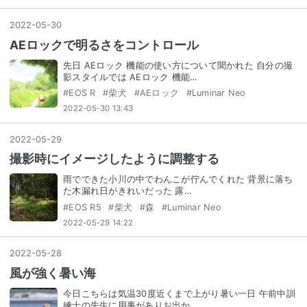
2022
-
05
-
30
AEロックで明るさをコントロール
先日 AEロック 機能の使い方について聞かれた 自分の撮
影スタイルでは AEロック 機能…
#
EOS R
#
柴犬
#
AEロック
#
Luminar Neo
2022-05-30 13:43
2022
-
05
-
29
撮影時にイメージしたように調整する
雨でできた小川の中でわんこが佇んでくれた 背景に落ち
た木漏れ日がきれいだった 露…
#
EOS R5
#
柴犬
#
森
#
Luminar Neo
2022-05-29 14:22
2022
-
05
-
28
風が強く暑い海
今日こちらは気温30度近くまで上がり暑い一日 午前中訓
練士の先生に用事がありお出か…