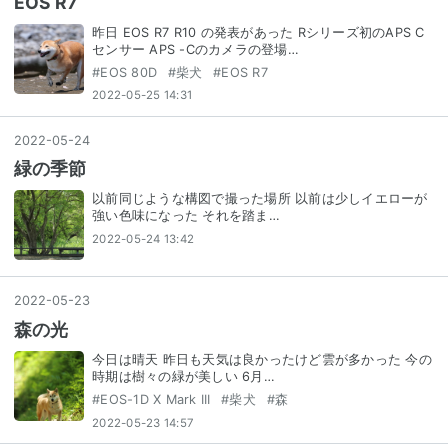
EOS R7
昨日 EOS R7 R10 の発表があった Rシリーズ初のAPS C
センサー APS -Cのカメラの登場…
#
EOS 80D
#
柴犬
#
EOS R7
2022-05-25 14:31
2022
-
05
-
24
緑の季節
以前同じような構図で撮った場所 以前は少しイエローが
強い色味になった それを踏ま…
2022-05-24 13:42
2022
-
05
-
23
森の光
今日は晴天 昨日も天気は良かったけど雲が多かった 今の
時期は樹々の緑が美しい 6月…
#
EOS-1D X Mark III
#
柴犬
#
森
2022-05-23 14:57