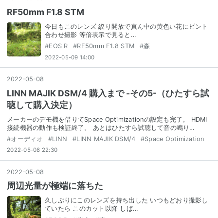
RF50mm F1.8 STM
今日もこのレンズ 絞り開放で真ん中の黄色い花にピント
合わせ撮影 等倍表示で見ると…
#
EOS R
#
RF50mm F1.8 STM
#
森
2022-05-09 14:00
2022
-
05
-
08
LINN MAJIK DSM/4 購入まで -その5-（ひたすら試
聴して購入決定）
メーカーのデモ機を借りてSpace Optimizationの設定も完了。 HDMI
接続機器の動作も検証終了。 あとはひたすら試聴して音の鳴り…
#
オーディオ
#
LINN
#
LINN MAJIK DSM/4
#
Space Optimization
2022-05-08 22:30
2022
-
05
-
08
周辺光量が極端に落ちた
久しぶりにこのレンズを持ち出した いつもどおり撮影し
ていたら このカット以降 しば…