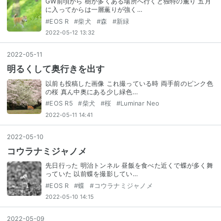
GW前頃から 樹が多くある場所へ行くと独特の薫り 五月
に入ってからは一層薫りが強く…
#
EOS R
#
柴犬
#
森
#
新緑
2022-05-12 13:32
2022
-
05
-
11
明るくして奥行きを出す
以前も投稿した画像 これ撮っている時 両手前のピンク色
の桜 真ん中奥にある少し緑色…
#
EOS R5
#
柴犬
#
桜
#
Luminar Neo
2022-05-11 14:41
2022
-
05
-
10
コウラナミジャノメ
先日行った 明治トンネル 昼飯を食べた近くで蝶が多く舞
っていた 以前蝶を撮影してい…
#
EOS R
#
蝶
#
コウラナミジャノメ
2022-05-10 14:15
2022
-
05
-
09