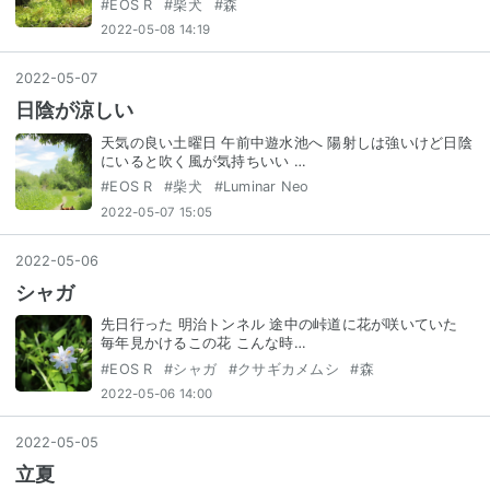
#
EOS R
#
柴犬
#
森
2022-05-08 14:19
2022
-
05
-
07
日陰が涼しい
天気の良い土曜日 午前中遊水池へ 陽射しは強いけど日陰
にいると吹く風が気持ちいい …
#
EOS R
#
柴犬
#
Luminar Neo
2022-05-07 15:05
2022
-
05
-
06
シャガ
先日行った 明治トンネル 途中の峠道に花が咲いていた
毎年見かけるこの花 こんな時…
#
EOS R
#
シャガ
#
クサギカメムシ
#
森
2022-05-06 14:00
2022
-
05
-
05
立夏