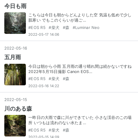
今日も雨
こちらは今日も朝からどんよりした空 気温も低めで少し
肌寒い でもこのくらいが過ご…
#
EOS R5
#
柴犬
#
森
#
Luminar Neo
2022-05-17 14:06
2022
-
05
-
16
五月雨
今日は朝から小雨 五月雨の通り晴れ間は続かないですね
2022年5月15日撮影 Canon EOS…
#
EOS R5
#
柴犬
#
森
2022-05-16 14:22
2022
-
05
-
15
川のある森
一昨日の大雨で森に川ができていた 小さな渓谷のこの場
所 いつもは流れのない水たま…
#
EOS R5
#
柴犬
#
森
2022-05-15 14:09