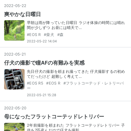
2022
-
05
-
22
爽やかな日曜日
早朝は雨が降っていた日曜日 ラジオ体操の時間には晴れ
間が少しずつ お昼には晴天で…
#
EOS R
#
柴犬
#
森
2022-05-22 14:04
2022
-
05
-
21
仔犬の撮影で瞳AFの有難みを実感
先日仔犬の撮影を頼まれ撮ってきた 仔犬撮影するの初め
てだったけど 超難しく考えて…
#
EOS R5
#
EOS R
#
フラットコーテッド・レトリーバ
ー
2022-05-21 15:28
2022
-
05
-
20
母になったフラットコーテッドレトリバー
2年前撮影を頼まれた フラットコーテッドレトリバー 子
供を7匹産んだので仔犬を撮影…