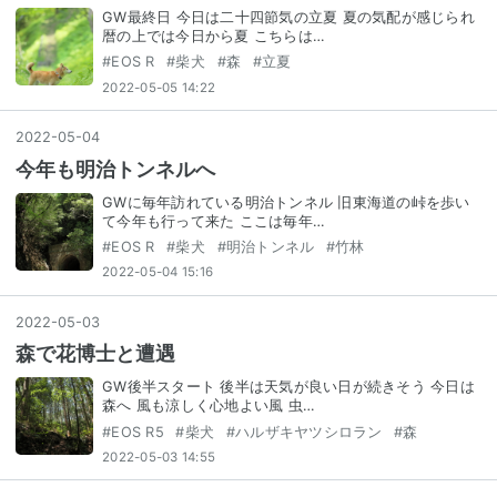
GW最終日 今日は二十四節気の立夏 夏の気配が感じられ
暦の上では今日から夏 こちらは…
#
EOS R
#
柴犬
#
森
#
立夏
2022-05-05 14:22
2022
-
05
-
04
今年も明治トンネルへ
GWに毎年訪れている明治トンネル 旧東海道の峠を歩い
て今年も行って来た ここは毎年…
#
EOS R
#
柴犬
#
明治トンネル
#
竹林
2022-05-04 15:16
2022
-
05
-
03
森で花博士と遭遇
GW後半スタート 後半は天気が良い日が続きそう 今日は
森へ 風も涼しく心地よい風 虫…
#
EOS R5
#
柴犬
#
ハルザキヤツシロラン
#
森
2022-05-03 14:55